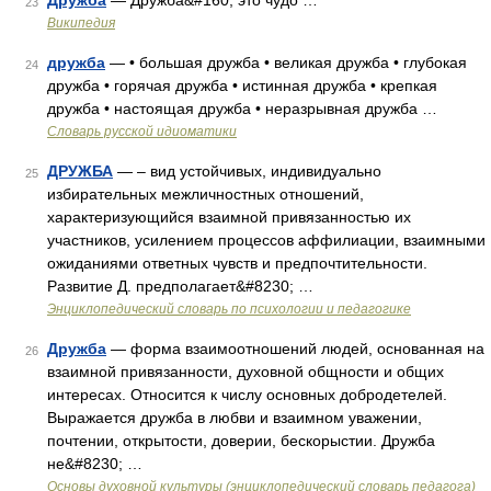
Дружба
— Дружба&#160; это чудо …
23
Википедия
дружба
— • большая дружба • великая дружба • глубокая
24
дружба • горячая дружба • истинная дружба • крепкая
дружба • настоящая дружба • неразрывная дружба …
Словарь русской идиоматики
ДРУЖБА
— – вид устойчивых, индивидуально
25
избирательных межличностных отношений,
характеризующийся взаимной привязанностью их
участников, усилением процессов аффилиации, взаимными
ожиданиями ответных чувств и предпочтительности.
Развитие Д. предполагает&#8230; …
Энциклопедический словарь по психологии и педагогике
Дружба
— форма взаимоотношений людей, основанная на
26
взаимной привязанности, духовной общности и общих
интересах. Относится к числу основных добродетелей.
Выражается дружба в любви и взаимном уважении,
почтении, открытости, доверии, бескорыстии. Дружба
не&#8230; …
Основы духовной культуры (энциклопедический словарь педагога)