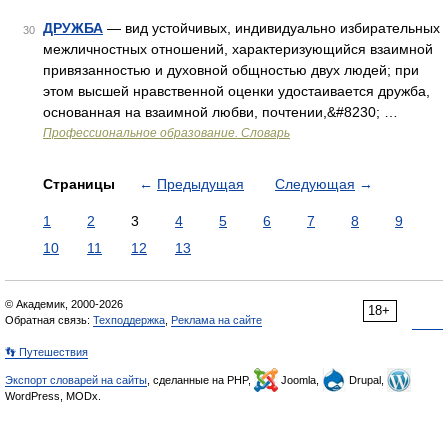
ДРУЖБА
— вид устойчивых, индивидуально избирательных
30
межличностных отношений, характеризующийся взаимной
привязанностью и духовной общностью двух людей; при
этом высшей нравственной оценки удостаивается дружба,
основанная на взаимной любви, почтении,&#8230; …
Профессиональное образование. Словарь
Страницы
←
Предыдущая
Следующая
→
1
2
3
4
5
6
7
8
9
10
11
12
13
© Академик, 2000-2026
18+
Обратная связь:
Техподдержка
,
Реклама на сайте
👣 Путешествия
Экспорт словарей на сайты
, сделанные на PHP,
Joomla,
Drupal,
WordPress, MODx.