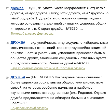
дружба
— сущ., ж., употр. часто Морфология: (нет) чего?
27
дружбы, чему? дружбе, (вижу) что? дружбу, чем? дружбой, о
чём? о дружбе 1. Дружба это отношения между людьми,
которые основаны на взаимной симпатии, доверии, общих
интересах и т. п. Старая дружба. |&#8230; …
Толковый словарь Дмитриева
ДРУЖБА
— вид устойчивых, индивидуально избирательных
28
межличностных отношений, характеризующийся взаимной
привязанностью участников, усилением процессов быть в
обществе других, взаимными ожиданиями ответных чувств
и предпочтительности. Развитие дружбы&#8230; …
Евразийская мудрость от А до Я. Толковый словарь
ДРУЖБА
— (FRIENDSHIP) Нуклеарные семьи связаны с
29
более широкими социальными общностями множеством
связей, из которых особенно важными и наиболее
изученными являются родственные (см.: Родство). Однако
дружба предположительно обладает большим значением,
но&#8230; …
Социологический словарь